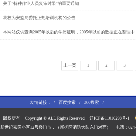
关于“特种作业人员复审时限”的重要通知
我校为安监局委托正规培训机构的公告
本网站仅供查询2005年以后的学历证明，2005年以前的数据正在整理
上一页
1
2
3
友情链接： /
百度搜索
/
360搜索
/
Copyright © ALL Rights Reserved
辽ICP备11016298号-1
纪嘉园小区12号楼门市，（新抚区消防大队东门对面） 电话：024-58608886 